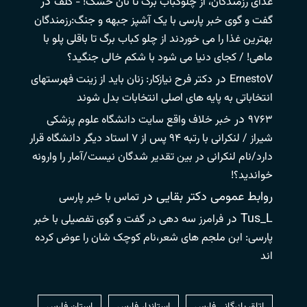
در
غذای رزمندگان، از چلوکباب برگ تا نان خشک! - گلف
گفت و گوی خبر پارسی با یک آشپز جبهه و جنگ:رزمندگان
بهترین غذا را می خوردند از چلو کباب برگ تا باقلی پلو با
ماهی! / کجای دنیا می شود با شکم خالی جنگید؟
در
ErnestoV
دکتر فرح نیازکار: زنان باید از زینت فهرستهای
انتخاباتی به پایه های اصلی انتخابات بدل شوند
در
۹۷۶۳
خبر خلاف واقع سایت دانشگاه علوم پزشکی
شیراز / لنکرانی با رتبه ۹۴ پس از ۷ استاد دیگر دانشگاه قرار
دارد/نام لنکرانی در بین تقدیر شدگان نیست/آمار را وارونه
خواندید؟!
روابط عمومی دکتر بقایی
در
تماس با خبر پارسی
Tus_L
در
فرامرز سه دهی در گفت و گوی تفصیلی با خبر
پارسی: ابن ملجم های شعر،نام کوچک شان را عوض کرده
اند