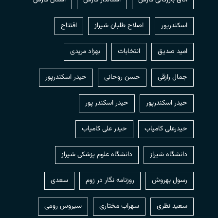
اتاق بازرگانی فارس
استاندار فارس
استان فارس
اسکندرپور
اصلاح طلبان شیراز
افتتاح
امید صدیق
انتخابات
بهزاد مریدی
جمال رازقی
حسن روحانی
حيدر اسكندرپور
حیدر اسکندرپور
حیدر اسکندر پور
حیدرعلی کامیاب
حیدر علی کامیاب
دانشگاه شیراز
دانشگاه علوم پزشکی شیراز
رسول بهروش
روزنامه نگار در زوم
سعدی
سعید نظری
سهراب مختاری
سیروس رومی