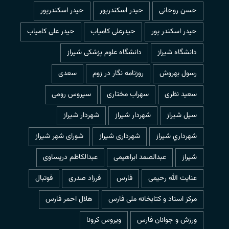
حسن روحانی
حيدر اسكندرپور
حیدر اسکندرپور
حیدر اسکندر پور
حیدرعلی کامیاب
حیدر علی کامیاب
دانشگاه شیراز
دانشگاه علوم پزشکی شیراز
رسول بهروش
روزنامه نگار در زوم
سعدی
سعید نظری
سهراب مختاری
سیروس رومی
سیل شیراز
شهردار شيراز
شهردار شیراز
شهرداري شيراز
شهرداری شیراز
شورای شهر شیراز
شیراز
عبدالصمد ابراهیمی
عبدالکاظم دریساوی
عنایت الله رحیمی
فارس
فرزاد صدری
فوتبال
مرکز اسناد و کتابخانه ملی فارس
هلال احمر فارس
ورزش و جوانان فارس
ویروس کرونا