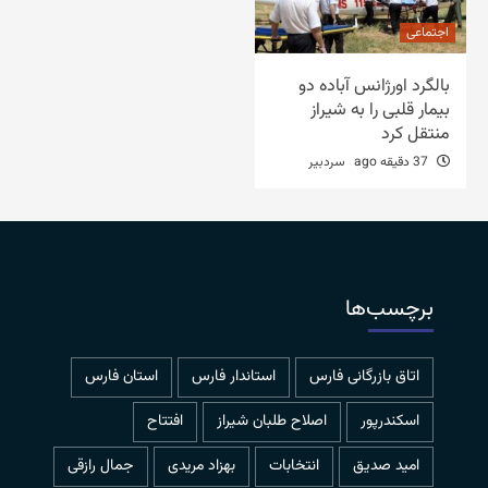
اجتماعی
بالگرد اورژانس آباده دو
بیمار قلبی را به شیراز
منتقل کرد
37 دقیقه ago
سردبیر
برچسب‌ها
اتاق بازرگانی فارس
استاندار فارس
استان فارس
اسکندرپور
اصلاح طلبان شیراز
افتتاح
امید صدیق
انتخابات
بهزاد مریدی
جمال رازقی