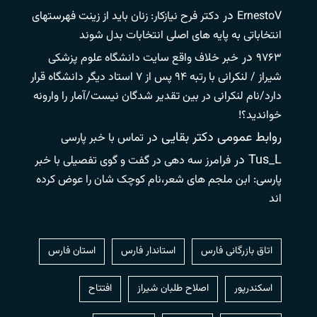
در
ErnestoV
دکتر فرح نیازکار: زنان باید از زینت فهرستهای
انتخاباتی به پایه های اصلی انتخابات بدل شوند
در
۹۷۶۳
خبر خلاف واقع سایت دانشگاه علوم پزشکی
شیراز / لنکرانی با رتبه ۹۴ پس از ۷ استاد دیگر دانشگاه قرار
دارد/نام لنکرانی در بین تقدیر شدگان نیست/آمار را وارونه
خواندید؟!
روابط عمومی دکتر بقایی
در
تماس با خبر پارسی
Tus_L
در
فرامرز سه دهی در گفت و گوی تفصیلی با خبر
پارسی: ابن ملجم های شعر،نام کوچک شان را عوض کرده
اند
اتاق بازرگانی فارس
استاندار فارس
استان فارس
اسکندرپور
اصلاح طلبان شیراز
افتتاح