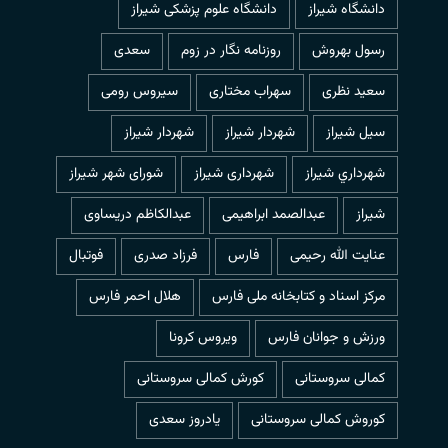
دانشگاه شیراز
دانشگاه علوم پزشکی شیراز
رسول بهروش
روزنامه نگار در زوم
سعدی
سعید نظری
سهراب مختاری
سیروس رومی
سیل شیراز
شهردار شيراز
شهردار شیراز
شهرداري شيراز
شهرداری شیراز
شورای شهر شیراز
شیراز
عبدالصمد ابراهیمی
عبدالکاظم دریساوی
عنایت الله رحیمی
فارس
فرزاد صدری
فوتبال
مرکز اسناد و کتابخانه ملی فارس
هلال احمر فارس
ورزش و جوانان فارس
ویروس کرونا
کمالی سروستانی
کورش کمالی سروستانی
کوروش کمالی سروستانی
یادروز سعدی