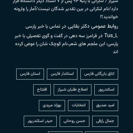
شیراز / لنکرانی با رتبه ۹۴ پس از ۷ استاد دیگر دانشگاه قرار
دارد/نام لنکرانی در بین تقدیر شدگان نیست/آمار را وارونه
خواندید؟!
روابط عمومی دکتر بقایی
در
تماس با خبر پارسی
Tus_L
در
فرامرز سه دهی در گفت و گوی تفصیلی با خبر
پارسی: ابن ملجم های شعر،نام کوچک شان را عوض کرده
اند
اتاق بازرگانی فارس
استاندار فارس
استان فارس
اسکندرپور
اصلاح طلبان شیراز
افتتاح
امید صدیق
انتخابات
بهزاد مریدی
جمال رازقی
حسن روحانی
حيدر اسكندرپور