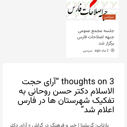
سیاسی
جلسه مجمع عمومی
جبهه اصلاحات فارس
برگزار شد
2 ماه ago
سردبیر
3 thoughts on “
آرای حجت
الاسلام دکتر حسن روحانی به
تفکیک شهرستان ها در فارس
اعلام شد
”
بازتاب:
گریشنا | خبر و فرهنگ در گراش » آرای دکتر