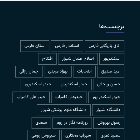
برچسب‌ها
اتاق بازرگانی فارس
استاندار فارس
استان فارس
اسکندرپور
اصلاح طلبان شیراز
افتتاح
امید صدیق
انتخابات
بهزاد مریدی
جمال رازقی
حسن روحانی
حيدر اسكندرپور
حیدر اسکندرپور
حیدر اسکندر پور
حیدرعلی کامیاب
حیدر علی کامیاب
دانشگاه شیراز
دانشگاه علوم پزشکی شیراز
رسول بهروش
روزنامه نگار در زوم
سعدی
سعید نظری
سهراب مختاری
سیروس رومی