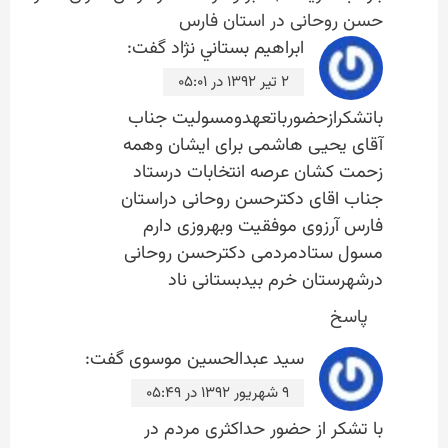
حسن روحانی در استان فارس
ابراهيم بستاني ن‍ژاد
گفت:
۲ تیر ۱۳۹۲ در ۰۵:۰۱
باتشکرازحضورباتعهدومسولیت جناب
آقای یحیی هاشمی برای ایشان وهمه
زحمت کشان عرصه انتخابات درستاد
جناب اقای دکترحسن روحانی دراستان
فارس آرزوی موفقیت وبهروزی دارم
مسول ستادمردمی دکترحسن روحانی
درشهرستان خرم بیدبستانی ن‍اد
پاسخ
سید عبدالحسین موسوی
گفت:
۹ شهریور ۱۳۹۲ در ۰۵:۴۹
با تشکر از حضور حداکثری مردم در