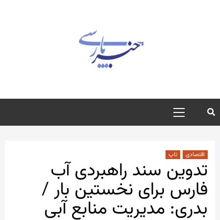
رش
ه
حتوا
منوی
اصلی
اقتصادی
تاپ
تدوین سند راهبردی آب
فارس برای نخستین بار /
بدری: مدیریت منابع آبی