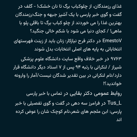
در
غذای رزمندگان، از چلوکباب برگ تا نان خشک! - گلف
گفت و گوی خبر پارسی با یک آشپز جبهه و جنگ:رزمندگان
بهترین غذا را می خوردند از چلو کباب برگ تا باقلی پلو با
ماهی! / کجای دنیا می شود با شکم خالی جنگید؟
در
ErnestoV
دکتر فرح نیازکار: زنان باید از زینت فهرستهای
انتخاباتی به پایه های اصلی انتخابات بدل شوند
در
۹۷۶۳
خبر خلاف واقع سایت دانشگاه علوم پزشکی
شیراز / لنکرانی با رتبه ۹۴ پس از ۷ استاد دیگر دانشگاه قرار
دارد/نام لنکرانی در بین تقدیر شدگان نیست/آمار را وارونه
خواندید؟!
روابط عمومی دکتر بقایی
در
تماس با خبر پارسی
Tus_L
در
فرامرز سه دهی در گفت و گوی تفصیلی با خبر
پارسی: ابن ملجم های شعر،نام کوچک شان را عوض کرده
اند