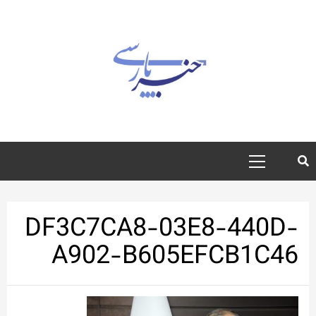
رش
ه
حتوا
منوی
اصلی
DF3C7CA8-03E8-440D-
A902-B605EFCB1C46