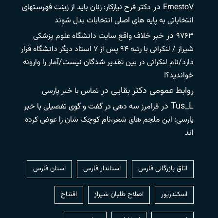
در
ErnestoV
دکتر فرح نیازکار: زنان باید از زینت فهرستهای
انتخاباتی به پایه های اصلی انتخابات بدل شوند
در
۹۷۶۳
خبر خلاف واقع سایت دانشگاه علوم پزشکی
شیراز / لنکرانی با رتبه ۹۴ پس از ۷ استاد دیگر دانشگاه قرار
دارد/نام لنکرانی در بین تقدیر شدگان نیست/آمار را وارونه
خواندید؟!
روابط عمومی دکتر بقایی
در
تماس با خبر پارسی
Tus_L
در
فرامرز سه دهی در گفت و گوی تفصیلی با خبر
پارسی: ابن ملجم های شعر،نام کوچک شان را عوض کرده
اند
اتاق بازرگانی فارس
استاندار فارس
استان فارس
اسکندرپور
اصلاح طلبان شیراز
افتتاح