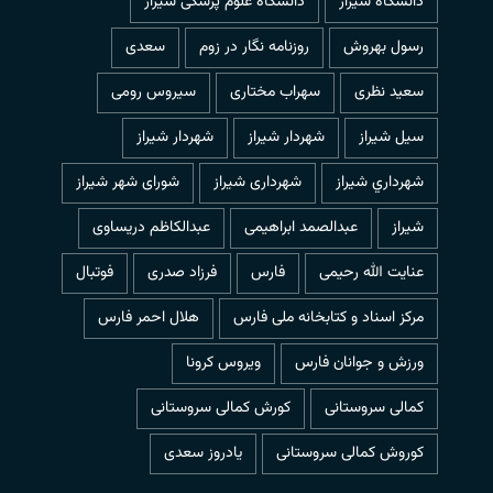
دانشگاه شیراز
دانشگاه علوم پزشکی شیراز
رسول بهروش
روزنامه نگار در زوم
سعدی
سعید نظری
سهراب مختاری
سیروس رومی
سیل شیراز
شهردار شيراز
شهردار شیراز
شهرداري شيراز
شهرداری شیراز
شورای شهر شیراز
شیراز
عبدالصمد ابراهیمی
عبدالکاظم دریساوی
عنایت الله رحیمی
فارس
فرزاد صدری
فوتبال
مرکز اسناد و کتابخانه ملی فارس
هلال احمر فارس
ورزش و جوانان فارس
ویروس کرونا
کمالی سروستانی
کورش کمالی سروستانی
کوروش کمالی سروستانی
یادروز سعدی