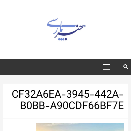
رش
ه
حتوا
منوی
اصلی
CF32A6EA-3945-442A-
B0BB-A90CDF66BF7E