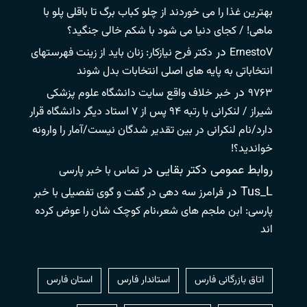
بهترین غذا را می خوردند از چلو کباب برگ تا باقلی پلو با
ماهی! / کجای دنیا می شود با شکم خالی جنگید؟
در
ErnestoV
دکتر فرح نیازکار: زنان باید از زینت فهرستهای
انتخاباتی به پایه های اصلی انتخابات بدل شوند
در
۹۷۶۳
خبر خلاف واقع سایت دانشگاه علوم پزشکی
شیراز / لنکرانی با رتبه ۹۴ پس از ۷ استاد دیگر دانشگاه قرار
دارد/نام لنکرانی در بین تقدیر شدگان نیست/آمار را وارونه
خواندید؟!
روابط عمومی دکتر بقایی
در
تماس با خبر پارسی
Tus_L
در
فرامرز سه دهی در گفت و گوی تفصیلی با خبر
پارسی: ابن ملجم های شعر،نام کوچک شان را عوض کرده
اند
اتاق بازرگانی فارس
استاندار فارس
استان فارس