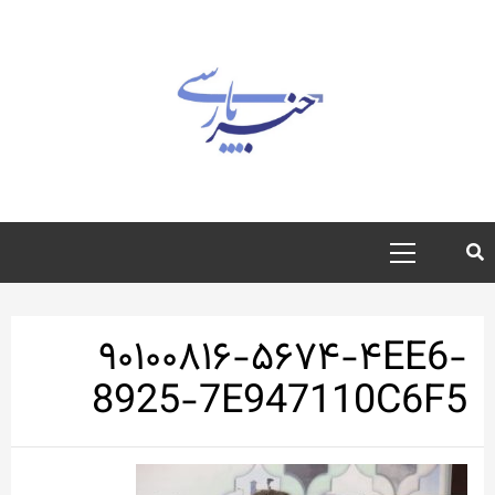
رش
ه
حتوا
منوی
اصلی
۹۰۱۰۰۸۱۶-۵۶۷۴-۴EE6-
8925-7E947110C6F5