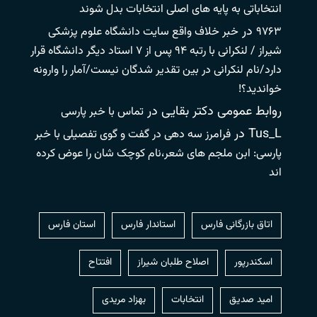
انتخاباتی به پایه های اصلی انتخابات بدل شوند
در
۹۷۶۳
خبر خلاف واقع سایت دانشگاه علوم پزشکی
شیراز / لنکرانی با رتبه ۹۴ پس از ۷ استاد دیگر دانشگاه قرار
دارد/نام لنکرانی در بین تقدیر شدگان نیست/آمار را وارونه
خواندید؟!
روابط عمومی دکتر بقایی
در
تماس با خبر پارسی
Tus_L
در
فرامرز سه دهی در گفت و گوی تفصیلی با خبر
پارسی: ابن ملجم های شعر،نام کوچک شان را عوض کرده
اند
اتاق بازرگانی فارس
استاندار فارس
استان فارس
اسکندرپور
اصلاح طلبان شیراز
افتتاح
امید صدیق
انتخابات
بهزاد مریدی