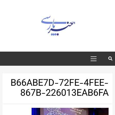
رش
ه
حتوا
منوی
اصلی
B66ABE7D-72FE-4FEE-
867B-226013EAB6FA