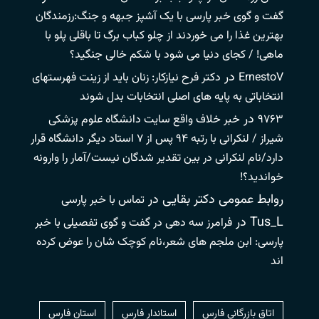
گفت و گوی خبر پارسی با یک آشپز جبهه و جنگ:رزمندگان
بهترین غذا را می خوردند از چلو کباب برگ تا باقلی پلو با
ماهی! / کجای دنیا می شود با شکم خالی جنگید؟
در
ErnestoV
دکتر فرح نیازکار: زنان باید از زینت فهرستهای
انتخاباتی به پایه های اصلی انتخابات بدل شوند
در
۹۷۶۳
خبر خلاف واقع سایت دانشگاه علوم پزشکی
شیراز / لنکرانی با رتبه ۹۴ پس از ۷ استاد دیگر دانشگاه قرار
دارد/نام لنکرانی در بین تقدیر شدگان نیست/آمار را وارونه
خواندید؟!
روابط عمومی دکتر بقایی
در
تماس با خبر پارسی
Tus_L
در
فرامرز سه دهی در گفت و گوی تفصیلی با خبر
پارسی: ابن ملجم های شعر،نام کوچک شان را عوض کرده
اند
اتاق بازرگانی فارس
استاندار فارس
استان فارس