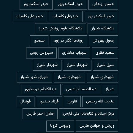
حسن روحانی
حيدر اسكندرپور
حیدر اسکندرپور
حیدر اسکندر پور
حیدرعلی کامیاب
حیدر علی کامیاب
دانشگاه شیراز
دانشگاه علوم پزشکی شیراز
رسول بهروش
روزنامه نگار در زوم
سعدی
سعید نظری
سهراب مختاری
سیروس رومی
سیل شیراز
شهردار شيراز
شهردار شیراز
شهرداري شيراز
شهرداری شیراز
شورای شهر شیراز
شیراز
عبدالصمد ابراهیمی
عبدالکاظم دریساوی
عنایت الله رحیمی
فارس
فرزاد صدری
فوتبال
مرکز اسناد و کتابخانه ملی فارس
هلال احمر فارس
ورزش و جوانان فارس
ویروس کرونا