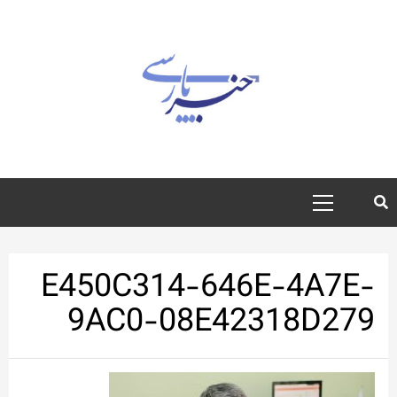
رش
ه
حتوا
منوی
اصلی
E450C314-646E-4A7E-
9AC0-08E42318D279