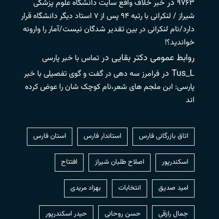
در
۹۷۶۳
خبر خلاف واقع سایت دانشگاه علوم پزشکی
شیراز / لنکرانی با رتبه ۹۴ پس از ۷ استاد دیگر دانشگاه قرار
دارد/نام لنکرانی در بین تقدیر شدگان نیست/آمار را وارونه
خواندید؟!
روابط عمومی دکتر بقایی
در
تماس با خبر پارسی
Tus_L
در
فرامرز سه دهی در گفت و گوی تفصیلی با خبر
پارسی: ابن ملجم های شعر،نام کوچک شان را عوض کرده
اند
اتاق بازرگانی فارس
استاندار فارس
استان فارس
اسکندرپور
اصلاح طلبان شیراز
افتتاح
امید صدیق
انتخابات
بهزاد مریدی
جمال رازقی
حسن روحانی
حيدر اسكندرپور