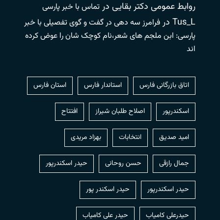
روابط عمومی دکتر بقایی
در
تماس با خبر پارسی
Tus_L
در
فرامرز سه دهی در گفت و گوی تفصیلی با خبر
پارسی: ابن ملجم های شعر،نام کوچک شان را عوض کرده
اند
اتاق بازرگانی فارس
استاندار فارس
استان فارس
اسکندرپور
اصلاح طلبان شیراز
افتتاح
امید صدیق
انتخابات
بهزاد مریدی
جمال رازقی
حسن روحانی
حيدر اسكندرپور
حیدر اسکندرپور
حیدر اسکندر پور
حیدرعلی کامیاب
حیدر علی کامیاب