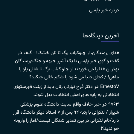
درباره خبر پارسی
آخرین دیدگاه‌ها
در
غذای رزمندگان، از چلوکباب برگ تا نان خشک! - گلف
گفت و گوی خبر پارسی با یک آشپز جبهه و جنگ:رزمندگان
بهترین غذا را می خوردند از چلو کباب برگ تا باقلی پلو با
ماهی! / کجای دنیا می شود با شکم خالی جنگید؟
در
ErnestoV
دکتر فرح نیازکار: زنان باید از زینت فهرستهای
انتخاباتی به پایه های اصلی انتخابات بدل شوند
در
۹۷۶۳
خبر خلاف واقع سایت دانشگاه علوم پزشکی
شیراز / لنکرانی با رتبه ۹۴ پس از ۷ استاد دیگر دانشگاه قرار
دارد/نام لنکرانی در بین تقدیر شدگان نیست/آمار را وارونه
خواندید؟!