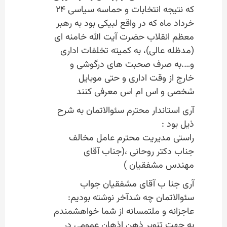
که نتیجه انتخابات و حماسه سیاسی ۲۴
خرداد ماه که در واقع لبیکی بود به رهبر
معظم انقلاب حضرت آیت الله خامنه ای
(مدظله عالی)، به کمیته تخلفات اداری
و….به صرف صحبت های درگوشی و
خارج از وقت اداری و حتی موبایل
شخصی و اس ام اس معرفی کنند
آری استاندار محترم سئوالاتمان به شرح
ذیل بود :
راستی مدیریت محترم عامل مخالف
جناب دکتر روحانی ،(جناب آقای
مهندس مشفقیان )
آری جنا ب آقای مشفقیان جواب
سئوالاتمان چه شدآخر نوشته بودیم:
عاجزانه و ملتمسانه از شما خواهشمندم
به جهت تنویر ذهن اذهان عمومی در