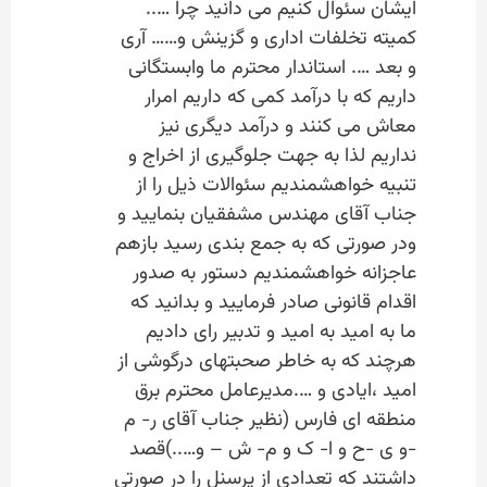
ایشان سئوال کنیم می دانید چرا …..
کمیته تخلفات اداری و گزینش و…… آری
و بعد …. استاندار محترم ما وابستگانی
داریم که با درآمد کمی که داریم امرار
معاش می کنند و درآمد دیگری نیز
نداریم لذا به جهت جلوگیری از اخراج و
تنبیه خواهشمندیم سئوالات ذیل را از
جناب آقای مهندس مشفقیان بنمایید و
ودر صورتی که به جمع بندی رسید بازهم
عاجزانه خواهشمندیم دستور به صدور
اقدام قانونی صادر فرمایید و بدانید که
ما به امید به امید و تدبیر رای دادیم
هرچند که به خاطر صحبتهای درگوشی از
امید ،ایادی و ….مدیرعامل محترم برق
منطقه ای فارس (نظیر جناب آقای ر- م
-و ی -ح و ا- ک و م- ش – و…..)قصد
داشتند که تعدادی از پرسنل را در صورتی