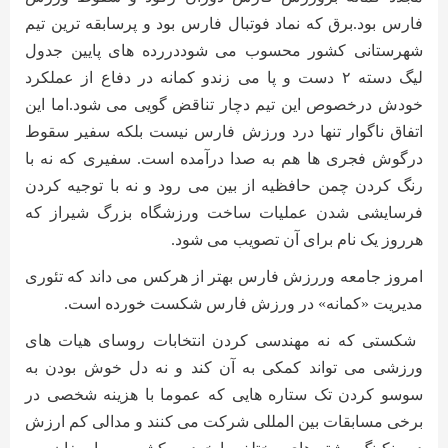
فارس بود.برق که نماد فوتبال فارس بود و پرسابقه ترین تیم
شهرستانی کشور محسوب می شوددررده های پایین جدول
لیگ دسته ۲ دست و پا می زندو کمانه در دفاع از عملکرد
خودش درخصوص این تیم دچار تناقض گویی می شود.اما این
اتفاق ناگوار تنها درد ورزش فارس نیست بلکه سفیر سقوط
درگوش فجری ها هم به صدا درآمده است. سفیری که نه با
رنگ کردن چمن حافظیه از بین می رود و نه با توجیه کردن
فرسایشی شدن عملیات ساخت ورزشگاه بزرگ شیراز که
هرروز یک نام برای آن تصویب می شود
.
امروز جامعه وررزش فارس بهتر از هرکس می داند که تئوری
مدیریت «کمانه» در ورزش فارس شکست خورده است
.
شکستی که نه مهندسی کردن انتخابات روسای هیات های
ورزشی می تواند کمکی به آن کند و نه دل خوش بودن به
سوسو کردن تک ستاره هایی که عموما با هزینه شخصی در
برخی مسابقات بین المللی شرکت می کنند و مدالی کم ارزش