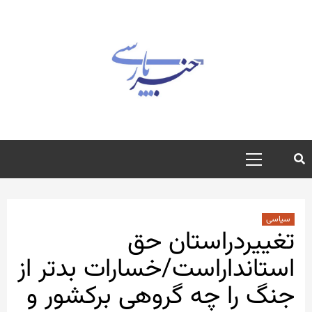
رش
ه
حتوا
منوی
اصلی
سیاسی
تغییردراستان حق
استانداراست/خسارات بدتر از
جنگ را چه گروهی برکشور و