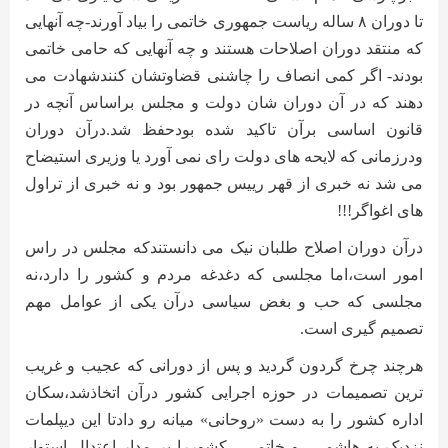
تا دوران ۸ ساله ریاست جمهوری خاتمی را بیاد آورند-چه آنهایی
که منتقد دوران اصلاحات هستند و چه آنهایی که حامی خاتمی
بودند- اگر کمی انصاف را چاشنی قضاوتشان کنندشهادت می
دهند که در آن دوران شان دولت و مجلس براساس آنچه در
قانون اساسی برآن تاکید شده بودحفظ شد.درآن دوران
ودرزمانی که لایحه های دولت رای نمی آورد یا وزیری استیضاح
می شد نه خبری از قهر رییس جمهور بود و نه خبری از تراول
های اغواگر
!!!
درآن دوران اصلاح طلبان نیک می دانستندکه مجلس در راس
امور است،اما مجلسی که دغدغه مردم و کشور را دارد،نه
مجلسی که حب و بغض سیاسی درآن یکی از عوامل مهم
تصمیم گیری است
.
هرچند چرخ گردون گردید و پس از دورانی که عجیب و غریب
ترین تصمیمات در حوزه اجرایی کشور درآن اتخاذشد،سکان
اداره کشور را به دست «روحانی» میانه رو دادتا این دیپلمات
نزدیک به هاشمی
و خاتمی
،کشوررا بر مدار اعتدال استوار