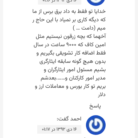
۱۶ دی ۱۳۹۲ در ۰۱:۱۶
خدایا تو فقط به داد برق برس از ما
که دیگه کاری بر نمیاد با این حاج ر
میم (دامت … )
آخهما که بچه زرقون نیستیم مثل
امین کاف که ۹۰۰۰ ساعت در سال
فقط اضافه کار تشویقی بگیریم و
بدون هیچ گونه سابقه ایثارگری
بشیم مسئول امور ایثارگران و
مدیر امور کارکنان و…….بعدشم
بریم تو کار بورس و معاملات ارز و
دلار
پاسخ
احمد
گفت:
۱۶ دی ۱۳۹۲ در ۰۱:۱۷