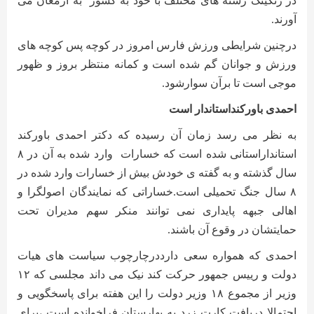
در رنکینگ رشته های مختلف با خود به کشور
به ارمغان می
آورند
.
درچنین شرایطی ورزش فارس امروز در کوچه پس کوچه های
ورزش و جوانان گم شده است و کمانه منتظر بروز و ظهور
موجی است تا برآن سوارشود
.
احمدی باورکنداستاندار است
به نظر می رسد زمان آن رسیده که دکتر احمدی باورکند
استانداراستانی شده است که خسارات
وارد شده به آن در ۸
سال گذشته و به گفته ی خودش بیش از خسارات وارد شده در
۸ سال جنگ تحمیلی است.خساراتی که نمایندگان اصولگرا و
اهالی جبهه پایداری نمی توانند منکر سهم مدیران تحت
حمایتشان در وقوع آن باشند
.
احمدی که همواره سعی دارددرچارچوب سیاست های هیات
دولت و رییس جمهور حرکت کند نیک می داند مجلسی که ۱۲
وزیر از مجموع ۱۸ وزیر دولت را این هفته برای پاسخگویی و
احتمالا دریافت کارت زرد به بهارستان فراخوانده است ،برای