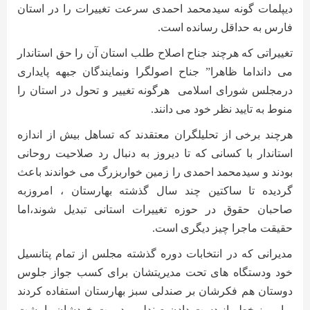
دیپلمات گونه سیدمحمد احمدی سرعت تغییرات را در استان
فارس به حداقل رسانده است
.
تغییراتی که هرچند جناح اصلاح طلب استان آن را حق استاندار
می دانداما ظاهرا” جناح اصولگرا ونمایندگان جبهه پایداری
درمجلس شورای اسلامی
هرگونه تغییر و تحول در استان را
منوط به تایید نظر خود می دانند
.
هرچند برخی از تحلیلگران معتقدند که تساهل بیش از اندازه
استاندار با کسانی که تا دیروز به دنبال رد صلاحیت روحانی
بودند و سیدمحمد احمدی را زمین خواربزرگ می خواندند باعث
گردیده تا ساکتین چند سال گذشته بهارستان ، امروزبه
صاحبان حقوق در حوزه تغییرات استانی تبدیل شوند،اما
حقیقت ماجرا چیز دیگری است
.
مدیرانی که در انتخابات دوره گذشته مجلس از تمام پتانسیل
خود ودستگاه های تحت مدیریتشان برای کسب جواز جلوس
دوستان هم فکرشان بر صندلی سبز بهارستان استفاده کردند
و امروز خطر از دست دادن صندلی مدیریت خودشان را پشت