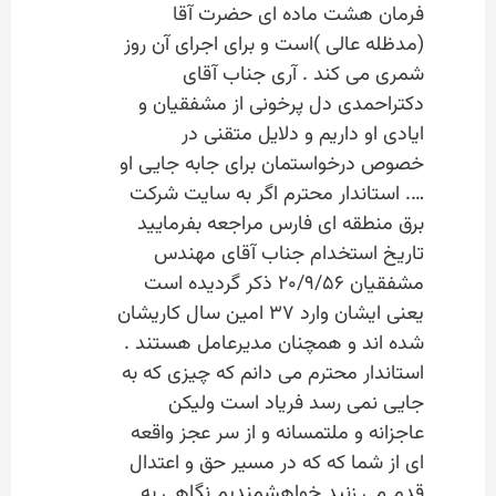
فرمان هشت ماده ای حضرت آقا
(مدظله عالی )است و برای اجرای آن روز
شمری می کند . آری جناب آقای
دکتراحمدی دل پرخونی از مشفقیان و
ایادی او داریم و دلایل متقنی در
خصوص درخواستمان برای جابه جایی او
…. استاندار محترم اگر به سایت شرکت
برق منطقه ای فارس مراجعه بفرمایید
تاریخ استخدام جناب آقای مهندس
مشفقیان ۲۰/۹/۵۶ ذکر گردیده است
یعنی ایشان وارد ۳۷ امین سال کاریشان
شده اند و همچنان مدیرعامل هستند .
استاندار محترم می دانم که چیزی که به
جایی نمی رسد فریاد است ولیکن
عاجزانه و ملتمسانه و از سر عجز واقعه
ای از شما که که در مسیر حق و اعتدال
قدم می زنید خواهشمندیم نگاهی به