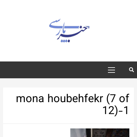
رش
ه
حتوا
منوی
اصلی
mona houbehfekr (7 of
12)-1