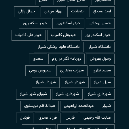
امید صدیق
انتخابات
بهزاد مریدی
جمال رازقی
حسن روحانی
حيدر اسكندرپور
حیدر اسکندرپور
حیدر اسکندر پور
حیدرعلی کامیاب
حیدر علی کامیاب
دانشگاه شیراز
دانشگاه علوم پزشکی شیراز
رسول بهروش
روزنامه نگار در زوم
سعدی
سعید نظری
سهراب مختاری
سیروس رومی
سیل شیراز
شهردار شيراز
شهردار شیراز
شهرداري شيراز
شهرداری شیراز
شورای شهر شیراز
شیراز
عبدالصمد ابراهیمی
عبدالکاظم دریساوی
عنایت الله رحیمی
فارس
فرزاد صدری
فوتبال