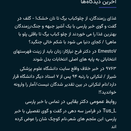
آخرین دیدگاه‌ها
در
غذای رزمندگان، از چلوکباب برگ تا نان خشک! - گلف
گفت و گوی خبر پارسی با یک آشپز جبهه و جنگ:رزمندگان
بهترین غذا را می خوردند از چلو کباب برگ تا باقلی پلو با
ماهی! / کجای دنیا می شود با شکم خالی جنگید؟
در
ErnestoV
دکتر فرح نیازکار: زنان باید از زینت فهرستهای
انتخاباتی به پایه های اصلی انتخابات بدل شوند
در
۹۷۶۳
خبر خلاف واقع سایت دانشگاه علوم پزشکی
شیراز / لنکرانی با رتبه ۹۴ پس از ۷ استاد دیگر دانشگاه قرار
دارد/نام لنکرانی در بین تقدیر شدگان نیست/آمار را وارونه
خواندید؟!
روابط عمومی دکتر بقایی
در
تماس با خبر پارسی
Tus_L
در
فرامرز سه دهی در گفت و گوی تفصیلی با خبر
پارسی: ابن ملجم های شعر،نام کوچک شان را عوض کرده
اند