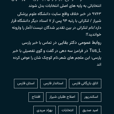
انتخاباتی به پایه های اصلی انتخابات بدل شوند
در
۹۷۶۳
خبر خلاف واقع سایت دانشگاه علوم پزشکی
شیراز / لنکرانی با رتبه ۹۴ پس از ۷ استاد دیگر دانشگاه قرار
دارد/نام لنکرانی در بین تقدیر شدگان نیست/آمار را وارونه
خواندید؟!
روابط عمومی دکتر بقایی
در
تماس با خبر پارسی
Tus_L
در
فرامرز سه دهی در گفت و گوی تفصیلی با خبر
پارسی: ابن ملجم های شعر،نام کوچک شان را عوض کرده
اند
اتاق بازرگانی فارس
استاندار فارس
استان فارس
اسکندرپور
اصلاح طلبان شیراز
افتتاح
امید صدیق
انتخابات
بهزاد مریدی