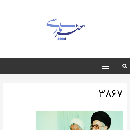
رش
ه
حتوا
منوی
اصلی
۳۸۶۷