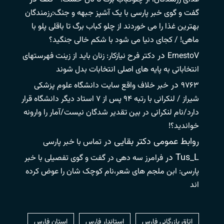
گفت و گوی خبر پارسی با یک آشپز جبهه و جنگ:رزمندگان
بهترین غذا را می خوردند از چلو کباب برگ تا باقلی پلو با
ماهی! / کجای دنیا می شود با شکم خالی جنگید؟
در
ErnestoV
دکتر فرح نیازکار: زنان باید از زینت فهرستهای
انتخاباتی به پایه های اصلی انتخابات بدل شوند
در
۹۷۶۳
خبر خلاف واقع سایت دانشگاه علوم پزشکی
شیراز / لنکرانی با رتبه ۹۴ پس از ۷ استاد دیگر دانشگاه قرار
دارد/نام لنکرانی در بین تقدیر شدگان نیست/آمار را وارونه
خواندید؟!
روابط عمومی دکتر بقایی
در
تماس با خبر پارسی
Tus_L
در
فرامرز سه دهی در گفت و گوی تفصیلی با خبر
پارسی: ابن ملجم های شعر،نام کوچک شان را عوض کرده
اند
اتاق بازرگانی فارس
استاندار فارس
استان فارس