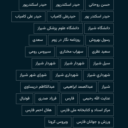
حسن روحانی
حيدر اسكندرپور
حیدر اسکندرپور
حیدر اسکندر پور
حیدرعلی کامیاب
حیدر علی کامیاب
دانشگاه شیراز
دانشگاه علوم پزشکی شیراز
رسول بهروش
روزنامه نگار در زوم
سعدی
سعید نظری
سهراب مختاری
سیروس رومی
سیل شیراز
شهردار شيراز
شهردار شیراز
شهرداري شيراز
شهرداری شیراز
شورای شهر شیراز
شیراز
عبدالصمد ابراهیمی
عبدالکاظم دریساوی
عنایت الله رحیمی
فارس
فرزاد صدری
فوتبال
مرکز اسناد و کتابخانه ملی فارس
هلال احمر فارس
ورزش و جوانان فارس
ویروس کرونا