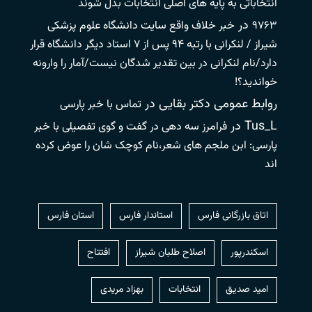
انتخاباتی به پایه های اصلی انتخابات بدل شوند
در
۹۷۶۳
خبر خلاف واقع سایت دانشگاه علوم پزشکی
شیراز / لنکرانی با رتبه ۹۴ پس از ۷ استاد دیگر دانشگاه قرار
دارد/نام لنکرانی در بین تقدیر شدگان نیست/آمار را وارونه
خواندید؟!
روابط عمومی دکتر بقایی
در
تماس با خبر پارسی
Tus_L
در
فرامرز سه دهی در گفت و گوی تفصیلی با خبر
پارسی: ابن ملجم های شعر،نام کوچک شان را عوض کرده
اند
اتاق بازرگانی فارس
استاندار فارس
استان فارس
اسکندرپور
اصلاح طلبان شیراز
افتتاح
امید صدیق
انتخابات
بهزاد مریدی