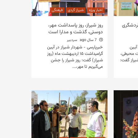
اخبار ویژه
شیراز گردی
فرهنگی
گردشگری
روز شیراز، روز پاسداشت مهر،
دوستی، گذشت و مدارا است
7 سال ago
سردبیر
آیین
خبرپارسی - شهردار شیراز در آیین
روژه زیست محیطی،
گرامیداشت ۱۵ اردیبهشت ماه (روز
یراز گفت:
شیراز) گفت: روز شیراز را جشن
می‌گیریم تا مهر،...