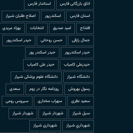
اتاق بازرگانی فارس
استاندار فارس
استان فارس
اسکندرپور
اصلاح طلبان شیراز
افتتاح
امید صدیق
انتخابات
بهزاد مریدی
جمال رازقی
حسن روحانی
حيدر اسكندرپور
حیدر اسکندرپور
حیدر اسکندر پور
حیدرعلی کامیاب
حیدر علی کامیاب
دانشگاه شیراز
دانشگاه علوم پزشکی شیراز
رسول بهروش
روزنامه نگار در زوم
سعدی
سعید نظری
سهراب مختاری
سیروس رومی
سیل شیراز
شهردار شيراز
شهردار شیراز
شهرداري شيراز
شهرداری شیراز