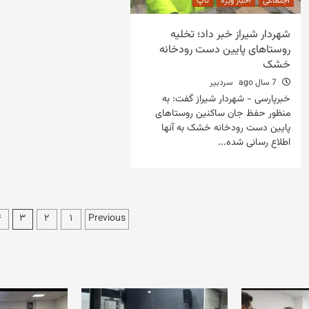
اجتماعی
اخبار ویژه
تاپ
شهردار شیراز خبر داد؛ تخلیه
روستاهای پایین دست رودخانه
خشک
7 سال ago
سردبیر
خبرپارسی - شهردار شیراز گفت: به
منظور حفظ جان ساکنین روستاهای
پایین دست رودخانه خشک به آنها
اطلاع رسانی شده...
صفحه‌بندی
۴
۳
۲
۱
Previous
نوشته‌ها