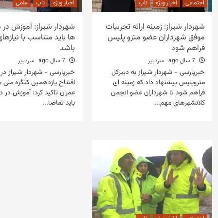
اجتماعی
اخبار ویژه
تاپ
اخبار ویژه
تاپ
علمی
شهردار شیراز: زمینه ارائه تجربیات
شهردار شیراز: آموزش در 
موفق شهرداران عضو مترو پلیس
ها باید متناسب با نیازها
فراهم شود
باشد
7 سال ago
سردبیر
7 سال ago
سردبیر
خبرپارسی - شهردار شیراز به دبیرکل
خبرپارسی - شهردار شیراز در 
متروپلیس پیشنهاد داد که زمینه ای
افتتاح یازدهمین کنگره ملی
فراهم شود تا شهرداران عضو انجمن
عمران تاکید کرد: آموزش در د
کلانشهرهای مهم...
باید تقاضا...