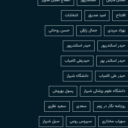
استان فارس
اسکندرپور
اصلاح طلبان شیراز
افتتاح
امید صدیق
انتخابات
بهزاد مریدی
جمال رازقی
حسن روحانی
حيدر اسكندرپور
حیدر اسکندرپور
حیدر اسکندر پور
حیدرعلی کامیاب
حیدر علی کامیاب
دانشگاه شیراز
دانشگاه علوم پزشکی شیراز
رسول بهروش
روزنامه نگار در زوم
سعدی
سعید نظری
سهراب مختاری
سیروس رومی
سیل شیراز