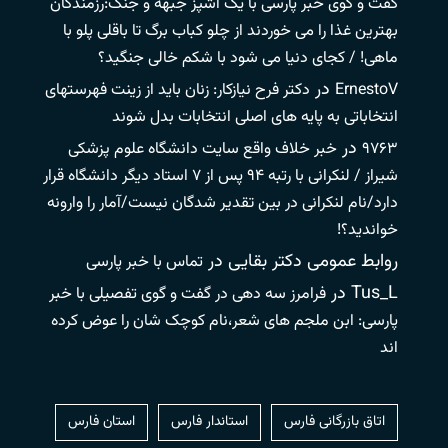
گفت و گوی خبر پارسی با یک آشپز جبهه و جنگ:رزمندگان
بهترین غذا را می خوردند از چلو کباب برگ تا باقلی پلو با
ماهی! / کجای دنیا می شود با شکم خالی جنگید؟
در
ErnestoV
دکتر فرح نیازکار: زنان باید از زینت فهرستهای
انتخاباتی به پایه های اصلی انتخابات بدل شوند
در
۹۷۶۳
خبر خلاف واقع سایت دانشگاه علوم پزشکی
شیراز / لنکرانی با رتبه ۹۴ پس از ۷ استاد دیگر دانشگاه قرار
دارد/نام لنکرانی در بین تقدیر شدگان نیست/آمار را وارونه
خواندید؟!
روابط عمومی دکتر بقایی
در
تماس با خبر پارسی
Tus_L
در
فرامرز سه دهی در گفت و گوی تفصیلی با خبر
پارسی: ابن ملجم های شعر،نام کوچک شان را عوض کرده
اند
اتاق بازرگانی فارس
استاندار فارس
استان فارس