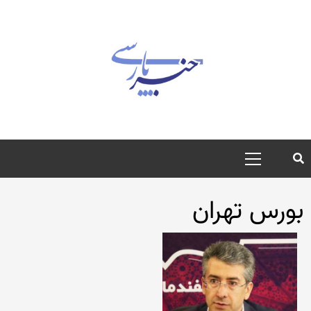
رش
ه
حتوا
منوی
اصلی
بورس تهران