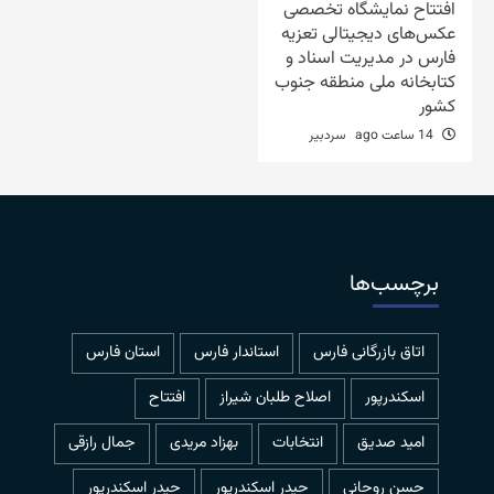
افتتاح نمایشگاه تخصصی
عکس‌های دیجیتالی تعزیه
فارس در مدیریت اسناد و
کتابخانه ملی منطقه جنوب
کشور
14 ساعت ago
سردبیر
برچسب‌ها
اتاق بازرگانی فارس
استاندار فارس
استان فارس
اسکندرپور
اصلاح طلبان شیراز
افتتاح
امید صدیق
انتخابات
بهزاد مریدی
جمال رازقی
حسن روحانی
حيدر اسكندرپور
حیدر اسکندرپور