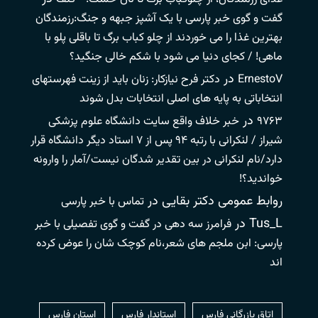
گفت و گوی خبر پارسی با یک آشپز جبهه و جنگ:رزمندگان
بهترین غذا را می خوردند از چلو کباب برگ تا باقلی پلو با
ماهی! / کجای دنیا می شود با شکم خالی جنگید؟
در
ErnestoV
دکتر فرح نیازکار: زنان باید از زینت فهرستهای
انتخاباتی به پایه های اصلی انتخابات بدل شوند
در
۹۷۶۳
خبر خلاف واقع سایت دانشگاه علوم پزشکی
شیراز / لنکرانی با رتبه ۹۴ پس از ۷ استاد دیگر دانشگاه قرار
دارد/نام لنکرانی در بین تقدیر شدگان نیست/آمار را وارونه
خواندید؟!
روابط عمومی دکتر بقایی
در
تماس با خبر پارسی
Tus_L
در
فرامرز سه دهی در گفت و گوی تفصیلی با خبر
پارسی: ابن ملجم های شعر،نام کوچک شان را عوض کرده
اند
اتاق بازرگانی فارس
استاندار فارس
استان فارس