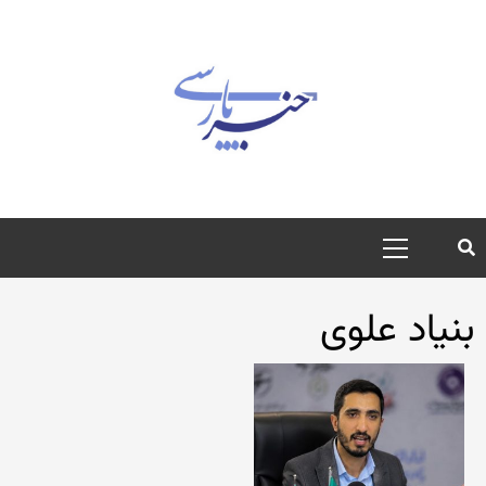
رش
ه
حتوا
منوی
اصلی
بنیاد علوی