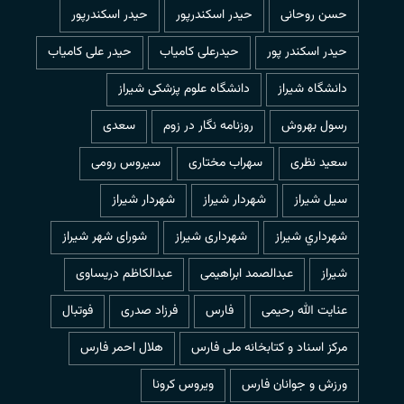
حسن روحانی
حيدر اسكندرپور
حیدر اسکندرپور
حیدر اسکندر پور
حیدرعلی کامیاب
حیدر علی کامیاب
دانشگاه شیراز
دانشگاه علوم پزشکی شیراز
رسول بهروش
روزنامه نگار در زوم
سعدی
سعید نظری
سهراب مختاری
سیروس رومی
سیل شیراز
شهردار شيراز
شهردار شیراز
شهرداري شيراز
شهرداری شیراز
شورای شهر شیراز
شیراز
عبدالصمد ابراهیمی
عبدالکاظم دریساوی
عنایت الله رحیمی
فارس
فرزاد صدری
فوتبال
مرکز اسناد و کتابخانه ملی فارس
هلال احمر فارس
ورزش و جوانان فارس
ویروس کرونا