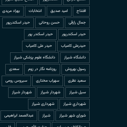
افتتاح
امید صدیق
انتخابات
بهزاد مریدی
جمال رازقی
حسن روحانی
حيدر اسكندرپور
حیدر اسکندرپور
حیدر اسکندر پور
حیدرعلی کامیاب
حیدر علی کامیاب
دانشگاه شیراز
دانشگاه علوم پزشکی شیراز
رسول بهروش
روزنامه نگار در زوم
سعدی
سعید نظری
سهراب مختاری
سیروس رومی
سیل شیراز
شهردار شيراز
شهردار شیراز
شهرداري شيراز
شهرداری شیراز
شورای شهر شیراز
شیراز
عبدالصمد ابراهیمی