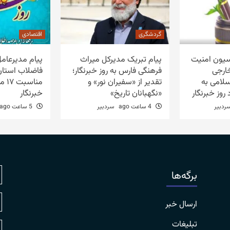
گردشگری
اقتصادی
یون امنیت
پیام تبریک مدیرکل میراث
پیام مدیرعام
ارجی
فرهنگی فارس به روز خبرنگار؛
فاضلاب استان
لامی به
تقدیر از «سفیران نور» و
مناس
«نگهبانان تاریخ»
خبرنگار
ردبیر
4 ساعت ago
سردبیر
5 ساعت ago
برگه‌ها
ارسال خبر
تبلیغات