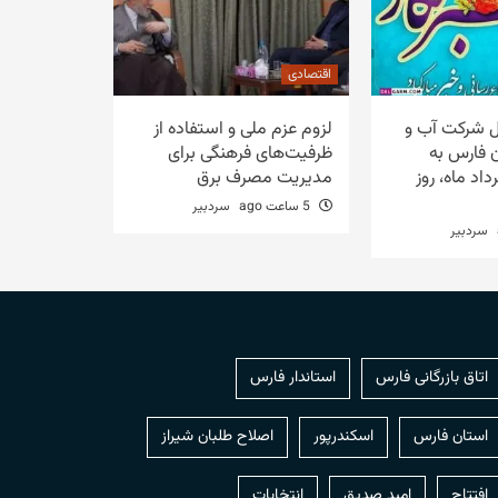
اقتصادی
ل شرکت آب و
لزوم عزم ملی و استفاده از
 فارس به
ظرفیت‌های فرهنگی برای
بت ۱۷ مرداد ماه، روز
مدیریت مصرف برق
5 ساعت ago
سردبیر
سردبیر
اتاق بازرگانی فارس
استاندار فارس
استان فارس
اسکندرپور
اصلاح طلبان شیراز
افتتاح
امید صدیق
انتخابات