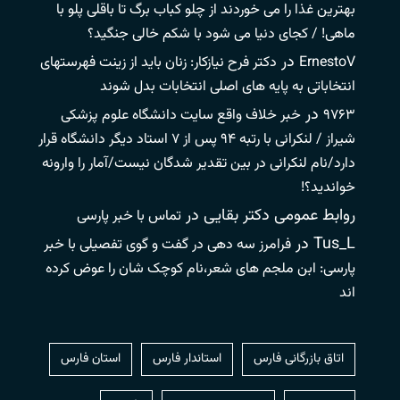
بهترین غذا را می خوردند از چلو کباب برگ تا باقلی پلو با
ماهی! / کجای دنیا می شود با شکم خالی جنگید؟
در
ErnestoV
دکتر فرح نیازکار: زنان باید از زینت فهرستهای
انتخاباتی به پایه های اصلی انتخابات بدل شوند
در
۹۷۶۳
خبر خلاف واقع سایت دانشگاه علوم پزشکی
شیراز / لنکرانی با رتبه ۹۴ پس از ۷ استاد دیگر دانشگاه قرار
دارد/نام لنکرانی در بین تقدیر شدگان نیست/آمار را وارونه
خواندید؟!
روابط عمومی دکتر بقایی
در
تماس با خبر پارسی
Tus_L
در
فرامرز سه دهی در گفت و گوی تفصیلی با خبر
پارسی: ابن ملجم های شعر،نام کوچک شان را عوض کرده
اند
اتاق بازرگانی فارس
استاندار فارس
استان فارس