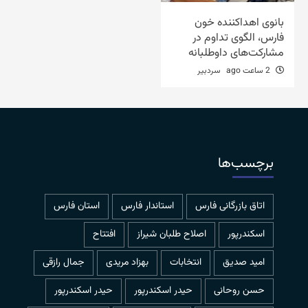
بانوی اهداکننده خون
فارس، الگوی تداوم در
مشارکت‌های داوطلبانه
2 ساعت ago
سردبیر
برچسب‌ها
اتاق بازرگانی فارس
استاندار فارس
استان فارس
اسکندرپور
اصلاح طلبان شیراز
افتتاح
امید صدیق
انتخابات
بهزاد مریدی
جمال رازقی
حسن روحانی
حيدر اسكندرپور
حیدر اسکندرپور