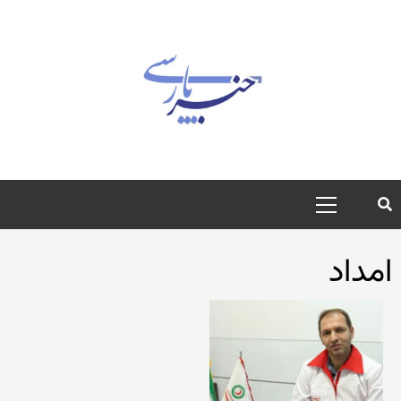
رش
ه
حتوا
منوی
اصلی
امداد