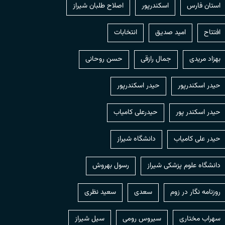
استان فارس
اسکندرپور
اصلاح طلبان شیراز
افتتاح
امید صدیق
انتخابات
بهزاد مریدی
جمال رازقی
حسن روحانی
حيدر اسكندرپور
حیدر اسکندرپور
حیدر اسکندر پور
حیدرعلی کامیاب
حیدر علی کامیاب
دانشگاه شیراز
دانشگاه علوم پزشکی شیراز
رسول بهروش
روزنامه نگار در زوم
سعدی
سعید نظری
سهراب مختاری
سیروس رومی
سیل شیراز