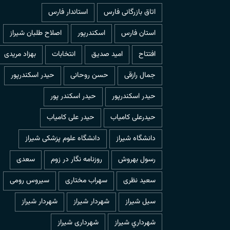
اتاق بازرگانی فارس
استاندار فارس
استان فارس
اسکندرپور
اصلاح طلبان شیراز
افتتاح
امید صدیق
انتخابات
بهزاد مریدی
جمال رازقی
حسن روحانی
حيدر اسكندرپور
حیدر اسکندرپور
حیدر اسکندر پور
حیدرعلی کامیاب
حیدر علی کامیاب
دانشگاه شیراز
دانشگاه علوم پزشکی شیراز
رسول بهروش
روزنامه نگار در زوم
سعدی
سعید نظری
سهراب مختاری
سیروس رومی
سیل شیراز
شهردار شيراز
شهردار شیراز
شهرداري شيراز
شهرداری شیراز