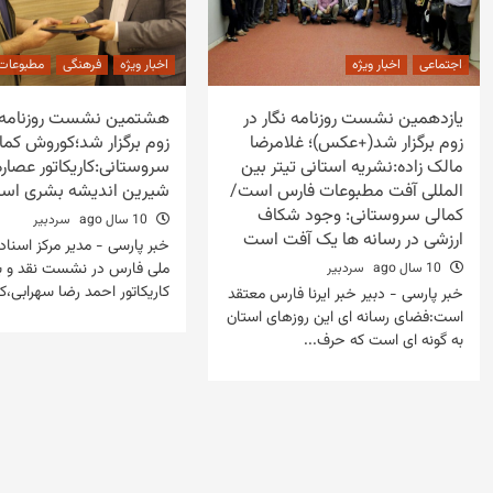
اجتماعی
اخبار ویژه
اخبار ویژه
فرهنگی
مطبوعات
یازدهمین نشست روزنامه نگار در
هشتمین نشست روزنامه ن
زوم برگزار شد(+عکس)؛ غلامرضا
زوم برگزار شد؛کوروش کما
مالک زاده:نشریه استانی تیتر بین
سروستانی:کاریکاتور عصاره
المللی آفت مطبوعات فارس است/
شیرین اندیشه بشری اس
کمالی سروستانی: وجود شکاف
10 سال ago
سردبیر
ارزشی در رسانه ها یک آفت است
خبر پارسی - مدیر مرکز اسناد 
ملی فارس در نشست نقد و بر
10 سال ago
سردبیر
کاریکاتور احمد رضا سهرابی،کار
خبر پارسی - دبیر خبر ایرنا فارس معتقد
است:فضای رسانه ای این روزهای استان
به گونه ای است که حرف...