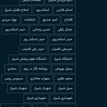
اتاق بازرگانی فارس
استاندار فارس
استان فارس
اسکندرپور
اصلاح طلبان شیراز
افتتاح
امید صدیق
انتخابات
بهزاد مریدی
جمال رازقی
حسن روحانی
حيدر اسكندرپور
حیدر اسکندرپور
حیدر اسکندر پور
حیدرعلی کامیاب
حیدر علی کامیاب
دانشگاه شیراز
دانشگاه علوم پزشکی شیراز
رسول بهروش
روزنامه نگار در زوم
سعدی
سعید نظری
سهراب مختاری
سیروس رومی
سیل شیراز
شهردار شيراز
شهردار شیراز
شهرداري شيراز
شهرداری شیراز